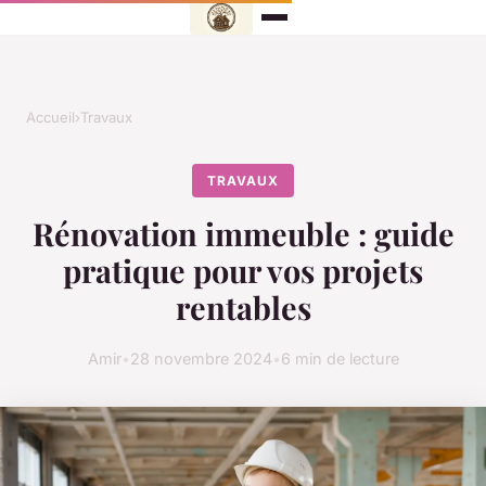
Accueil
›
Travaux
TRAVAUX
Rénovation immeuble : guide
pratique pour vos projets
rentables
Amir
•
28 novembre 2024
•
6 min de lecture