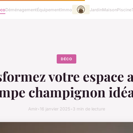
éco
Déménagement
Équipement
Immo
Jardin
Maison
Piscine
DÉCO
formez votre espace a
ampe champignon idéa
Amir
•
16 janvier 2025
•
3 min de lecture