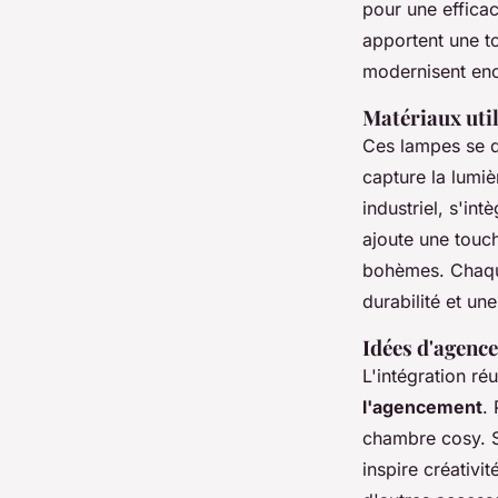
pour une efficac
apportent une t
modernisent enco
Matériaux util
Ces lampes se di
capture la lumiè
industriel, s'i
ajoute une touc
bohèmes. Chaque
durabilité et un
Idées d'agence
L'intégration r
l'agencement
.
chambre cosy. 
inspire créativi