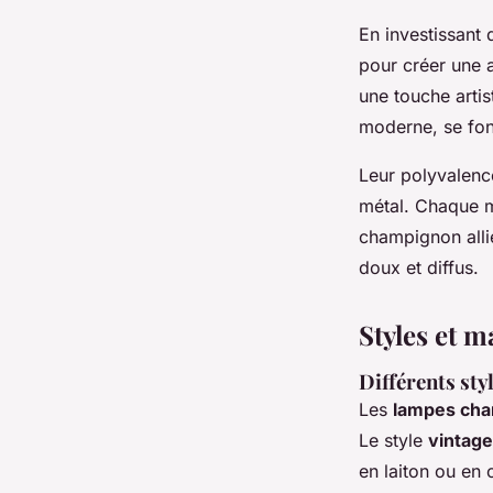
En investissant
pour créer une a
une touche artis
moderne, se fon
Leur polyvalence
métal. Chaque ma
champignon allie
doux et diffus.
Styles et 
Différents st
Les
lampes ch
Le style
vintage
en laiton ou en