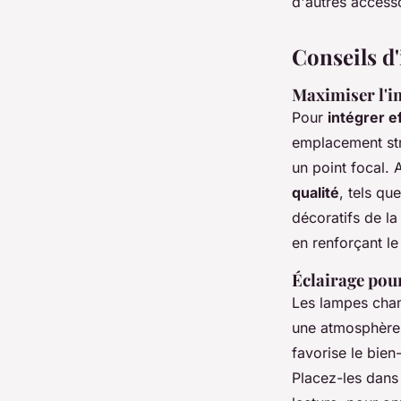
d'autres accesso
Conseils d'
Maximiser l'i
Pour
intégrer 
emplacement str
un point focal.
qualité
, tels qu
décoratifs de la
en renforçant le
Éclairage pour
Les lampes cha
une atmosphère 
favorise le bien
Placez-les dans 