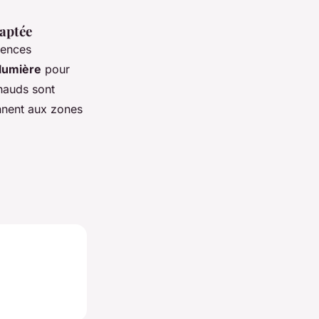
daptée
iences
 lumière
pour
chauds sont
nnent aux zones