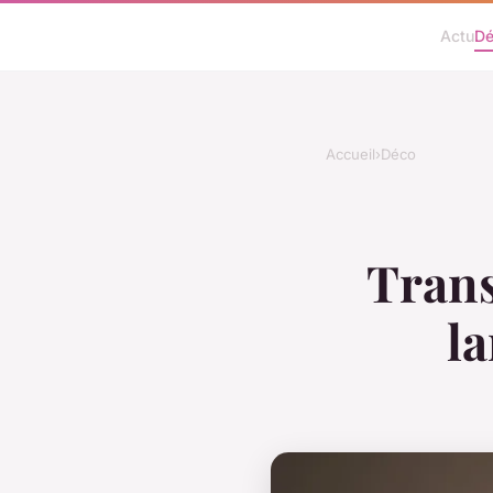
Actu
D
Accueil
›
Déco
Trans
l