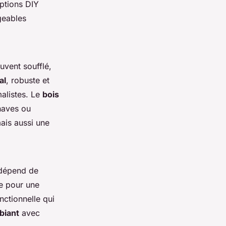
options DIY
geables
ouvent soufflé,
al
, robuste et
alistes. Le
bois
naves ou
ais aussi une
 dépend de
ce pour une
nctionnelle qui
biant
avec