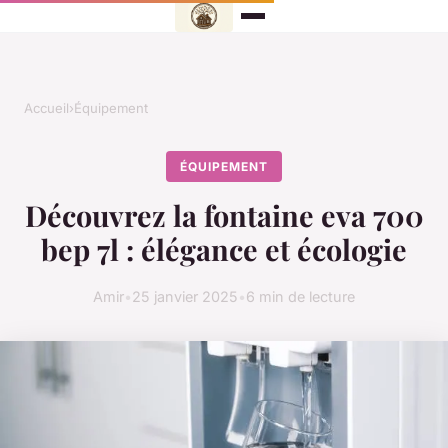
Accueil
›
Équipement
ÉQUIPEMENT
Découvrez la fontaine eva 700
bep 7l : élégance et écologie
Amir
•
25 janvier 2025
•
6 min de lecture