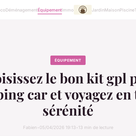
éco
Déménagement
Équipement
Immo
Jardin
Maison
Piscine
ÉQUIPEMENT
isissez le bon kit gpl 
ing car et voyagez en 
sérénité
Fabien
•
05/04/2026 19:13
•
13 min de lecture