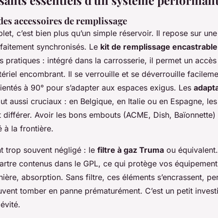
des accessoires de remplissage
et, c’est bien plus qu’un simple réservoir. Il repose sur un
faitement synchronisés. Le
kit de remplissage encastrable
s pratiques : intégré dans la carrosserie, il permet un accès 
iel encombrant. Il se verrouille et se déverrouille facilemen
ientés à 90° pour s’adapter aux espaces exigus. Les
adapt
ut aussi cruciaux : en Belgique, en Italie ou en Espagne, le
 différer. Avoir les bons embouts (ACME, Dish, Baïonnette) 
 à la frontière.
 trop souvent négligé : le
filtre à gaz Truma
ou équivalent. 
tartre contenus dans le GPL, ce qui protège vos équipements
nière, absorption. Sans filtre, ces éléments s’encrassent, pe
peuvent tomber en panne prématurément. C’est un petit inves
évité.