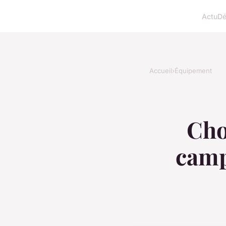
Actu
D
Accueil
›
Équipement
Cho
camp