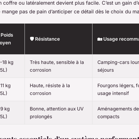
n coffre ou latéralement devient plus facile. C’est un gain d’
 mange pas de pain d’anticiper ce détail dès le choix du ma
 Poids
🛡️ Résistance
🏡 Usage recomm
oyen
-18 kg
Très haute, sensible à la
Camping-cars lour
35L)
corrosion
séjours
11 kg
Haute, résiste à la
Fourgons légers, f
35L)
corrosion
usage intensif
-9 kg
Bonne, attention aux UV
Aménagements des
35L)
prolongés
compacts
ants essentiels d'un système performan