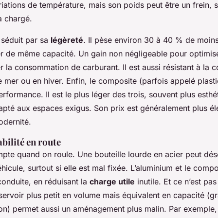
iations de température, mais son poids peut être un frein, s
à chargé.
, séduit par sa
légèreté
. Il pèse environ 30 à 40 % de moin
ier de même capacité. Un gain non négligeable pour optimis
r la consommation de carburant. Il est aussi résistant à la c
e mer ou en hiver. Enfin, le composite (parfois appelé
plast
erformance. Il est le plus léger des trois, souvent plus esthé
apté aux espaces exigus. Son prix est généralement plus éle
odernité.
bilité en route
pte quand on roule. Une bouteille lourde en acier peut désé
hicule, surtout si elle est mal fixée. L’aluminium et le compo
conduite, en réduisant la
charge utile
inutile. Et ce n’est pa
servoir plus petit en volume mais équivalent en capacité (g
ion) permet aussi un aménagement plus malin. Par exemple, 