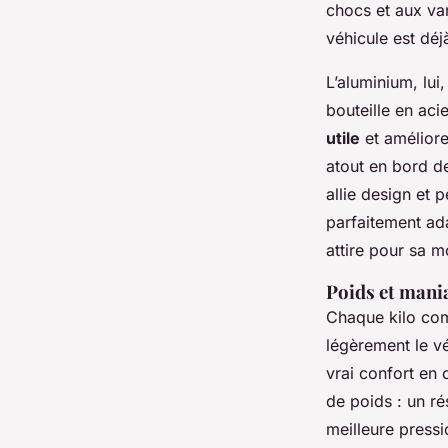
chocs et aux var
véhicule est déj
L’aluminium, lui
bouteille en ac
utile
et améliore
atout en bord d
allie design et p
parfaitement ad
attire pour sa m
Poids et mania
Chaque kilo com
légèrement le vé
vrai confort en 
de poids : un ré
meilleure press