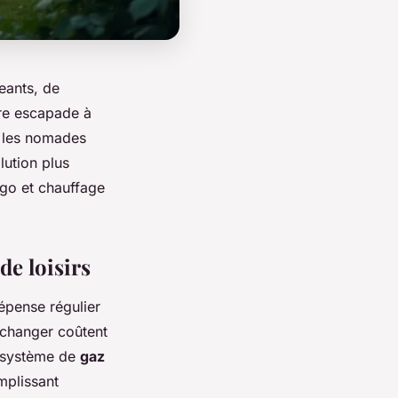
eants, de
re escapade à
s les nomades
lution plus
igo et chauffage
de loisirs
épense régulier
échanger coûtent
n système de
gaz
mplissant