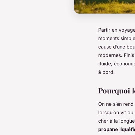
Partir en voyag
moments simples
cause d’une bou
modernes. Finis 
fluide, économiq
à bord.
Pourquoi le
On ne s’en rend
lorsqu’on vit o
cher à la longu
propane liquéfi