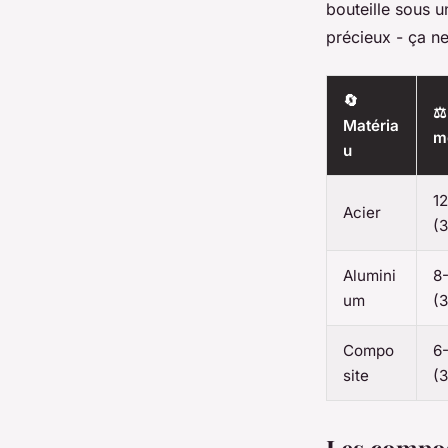
bouteille sous u
précieux - ça ne
🔄
⚖️
Matéria
m
u
12
Acier
(
Alumini
8-
um
(
Compo
6
site
(
Les compos