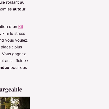
ule roulant au
onomies
autour
ation d'un
Kit
Fini le stress
nd vous voulez,
 place : plus
e. Vous gagnez
t aussi fluide :
endue
pour des
argeable