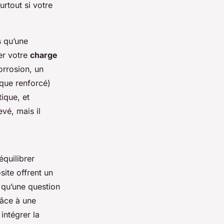
urtout si votre
s qu’une
er votre
charge
orrosion, un
ique renforcé
)
tique, et
vé, mais il
quilibrer
site offrent un
s qu’une question
râce à une
intégrer la