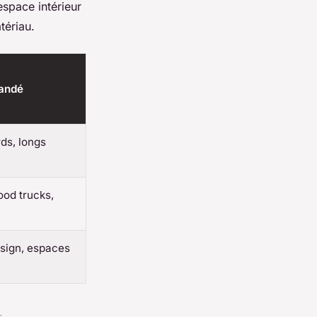
espace intérieur
tériau.
andé
ds, longs
ood trucks,
ign, espaces
t