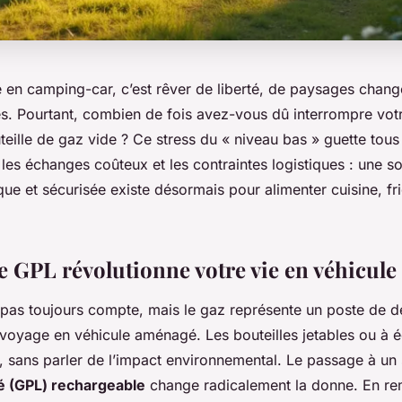
e en camping-car, c’est rêver de liberté, de paysages chang
. Pourtant, combien de fois avez-vous dû interrompre vot
teille de gaz vide ? Ce stress du « niveau bas » guette tou
les échanges coûteux et les contraintes logistiques : une so
ue et sécurisée existe désormais pour alimenter cuisine, fr
 GPL révolutionne votre vie en véhicule 
 pas toujours compte, mais le gaz représente un poste de d
u voyage en véhicule aménagé. Les bouteilles jetables ou à 
e, sans parler de l’impact environnemental. Le passage à u
é (GPL) rechargeable
change radicalement la donne. En re