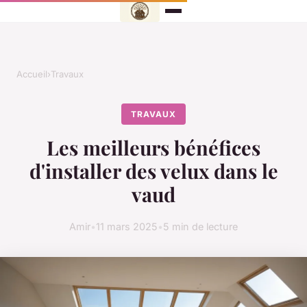
Accueil
›
Travaux
TRAVAUX
Les meilleurs bénéfices
d'installer des velux dans le
vaud
Amir
•
11 mars 2025
•
5 min de lecture