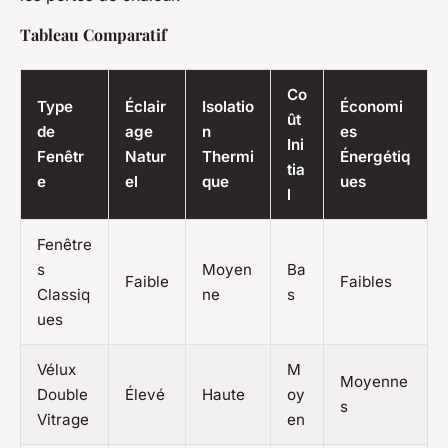
Tableau Comparatif
Co
Type
Éclair
Isolatio
Économi
ût
de
age
n
es
Ini
Fenêtr
Natur
Thermi
Énergétiq
tia
e
el
que
ues
l
Fenêtre
s
Moyen
Ba
Faible
Faibles
Classiq
ne
s
ues
Vélux
M
Moyenne
Double
Élevé
Haute
oy
s
Vitrage
en